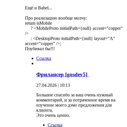
Ещё и Babel...
Про реализацию вообще молчу:
return isMobile
? <MobileProto initialPath={null} accent="copper"
/>
: <DesktopProto initialPath={null} layout="A"
accent="copper" />;
Поубивал бы!!!
Ссылка
Фрилансер [gosdev5]
27.04.2026 | 10:13
Большое спасибо за ваш очень нужный
комментарий, и за потраченное время на
изучение моего дэмо предложения для
клиента.
Это очень ценно.
Ссылка