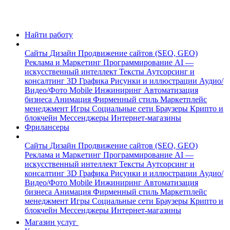
Найти работу
Сайты
Дизайн
Продвижение сайтов (SEO, GEO)
Реклама и Маркетинг
Программирование
AI —
искусственный интеллект
Тексты
Аутсорсинг и
консалтинг
3D Графика
Рисунки и иллюстрации
Аудио/
Видео/Фото
Mobile
Инжиниринг
Автоматизация
бизнеса
Анимация
Фирменный стиль
Маркетплейс
менеджмент
Игры
Социальные сети
Браузеры
Крипто и
блокчейн
Мессенджеры
Интернет-магазины
Фрилансеры
Сайты
Дизайн
Продвижение сайтов (SEO, GEO)
Реклама и Маркетинг
Программирование
AI —
искусственный интеллект
Тексты
Аутсорсинг и
консалтинг
3D Графика
Рисунки и иллюстрации
Аудио/
Видео/Фото
Mobile
Инжиниринг
Автоматизация
бизнеса
Анимация
Фирменный стиль
Маркетплейс
менеджмент
Игры
Социальные сети
Браузеры
Крипто и
блокчейн
Мессенджеры
Интернет-магазины
Магазин услуг