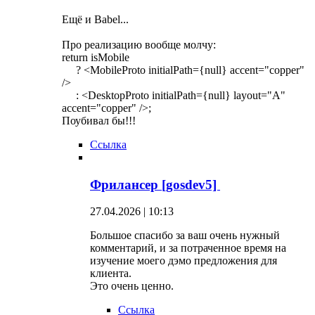
Ещё и Babel...
Про реализацию вообще молчу:
return isMobile
? <MobileProto initialPath={null} accent="copper"
/>
: <DesktopProto initialPath={null} layout="A"
accent="copper" />;
Поубивал бы!!!
Ссылка
Фрилансер [gosdev5]
27.04.2026 | 10:13
Большое спасибо за ваш очень нужный
комментарий, и за потраченное время на
изучение моего дэмо предложения для
клиента.
Это очень ценно.
Ссылка