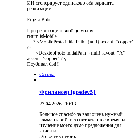
ИИ сгенерирует одинаково оба варианта
реализации.
Ещё и Babel...
Про реализацию вообще молчу:
return isMobile
? <MobileProto initialPath={null} accent="copper"
/>
: <DesktopProto initialPath={null} layout="A"
accent="copper" />;
Поубивал бы!!!
Ссылка
Фрилансер [gosdev5]
27.04.2026 | 10:13
Большое спасибо за ваш очень нужный
комментарий, и за потраченное время на
изучение моего дэмо предложения для
клиента.
Это очень ценно.