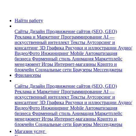
Найти работу
Сайты
Дизайн
Продвижение сайтов (SEO, GEO)
Реклама и Маркетинг
Программирование
AI —
искусственный интеллект
Тексты
Аутсорсинг и
консалтинг
3D Графика
Рисунки и иллюстрации
Аудио/
Видео/Фото
Инжиниринг
Mobile
Автоматизация
бизнеса
Фирменный стиль
Анимация
Маркетплейс
менеджмент
Игры
Интернет-магазины
Крипто и
блокчейн
Социальные сети
Браузеры
Мессенджеры
Фрилансеры
Сайты
Дизайн
Продвижение сайтов (SEO, GEO)
Реклама и Маркетинг
Программирование
AI —
искусственный интеллект
Тексты
Аутсорсинг и
консалтинг
3D Графика
Рисунки и иллюстрации
Аудио/
Видео/Фото
Инжиниринг
Mobile
Автоматизация
бизнеса
Фирменный стиль
Анимация
Маркетплейс
менеджмент
Игры
Интернет-магазины
Крипто и
блокчейн
Социальные сети
Браузеры
Мессенджеры
Магазин услуг