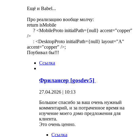
Ещё и Babel...
Про реализацию вообще молчу:
return isMobile
? <MobileProto initialPath={null} accent="copper"
/>
: <DesktopProto initialPath={null} layout="A"
accent="copper" />;
Поубивал бы!!!
Ссылка
Фрилансер [gosdev5]
27.04.2026 | 10:13
Большое спасибо за ваш очень нужный
комментарий, и за потраченное время на
изучение моего дэмо предложения для
клиента.
Это очень ценно.
Ссылка