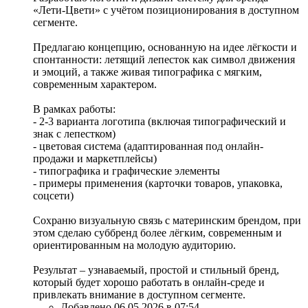
«Лети-Цвети» с учётом позиционирования в доступном
сегменте.
Предлагаю концепцию, основанную на идее лёгкости и
спонтанности: летящий лепесток как символ движения
и эмоций, а также живая типографика с мягким,
современным характером.
В рамках работы:
- 2-3 варианта логотипа (включая типографический и
знак с лепестком)
- цветовая система (адаптированная под онлайн-
продажи и маркетплейсы)
- типографика и графические элементы
- примеры применения (карточки товаров, упаковка,
соцсети)
Сохраню визуальную связь с материнским брендом, при
этом сделаю суббренд более лёгким, современным и
ориентированным на молодую аудиторию.
Результат – узнаваемый, простой и стильный бренд,
который будет хорошо работать в онлайн-среде и
привлекать внимание в доступном сегменте.
Добавлено 06.05.2026 в 07:54