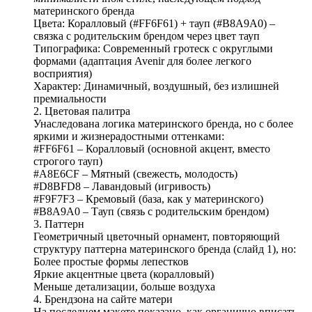
материнского бренда
Цвета: Коралловый (#FF6F61) + тауп (#B8A9A0) –
связка с родительским брендом через цвет тауп
Типографика: Современный гротеск с округлыми
формами (адаптация Avenir для более легкого
восприятия)
Характер: Динамичный, воздушный, без излишней
премиальности
2. Цветовая палитра
Унаследована логика материнского бренда, но с более
яркими и жизнерадостными оттенками:
#FF6F61 – Коралловый (основной акцент, вместо
строгого тауп)
#A8E6CF – Мятный (свежесть, молодость)
#D8BFD8 – Лавандовый (игривость)
#F9F7F3 – Кремовый (база, как у материнского)
#B8A9A0 – Тауп (связь с родительским брендом)
3. Паттерн
Геометричный цветочный орнамент, повторяющий
структуру паттерна материнского бренда (слайд 1), но:
Более простые формы лепестков
Яркие акцентные цвета (коралловый)
Меньше детализации, больше воздуха
4. Брендзона на сайте матери
На последнем макете показано, как органично вписать