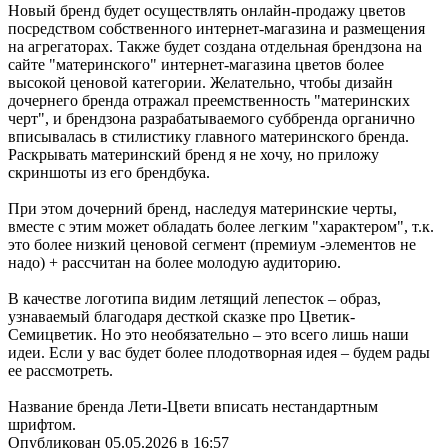
Новый бренд будет осуществлять онлайн-продажу цветов
посредством собственного интернет-магазина и размещения
на агрегаторах. Также будет создана отдельная брендзона на
сайте "материнского" интернет-магазина цветов более
высокой ценовой категории. Желательно, чтобы дизайн
дочернего бренда отражал преемственность "материнских
черт", и брендзона разрабатываемого суббренда органично
вписывалась в стилистику главного материнского бренда.
Раскрывать материнский бренд я не хочу, но приложу
скриншоты из его брендбука.
При этом дочерний бренд, наследуя материнские черты,
вместе с этим может обладать более легким "характером", т.к.
это более низкий ценовой сегмент (премиум -элементов не
надо) + рассчитан на более молодую аудиторию.
В качестве логотипа видим летящий лепесток – образ,
узнаваемый благодаря десткой сказке про Цветик-
Семицветик. Но это необязательно – это всего лишь наши
идеи. Если у вас будет более плодотворная идея – будем рады
ее рассмотреть.
Название бренда Лети-Цвети вписать нестандартным
шрифтом.
Опубликован 05.05.2026 в 16:57