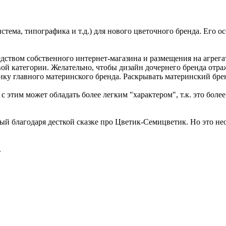
стема, типографика и т.д.) для нового цветочного бренда. Его о
ством собственного интернет-магазина и размещения на агрегато
ой категории. Желательно, чтобы дизайн дочернего бренда отра
ку главного материнского бренда. Раскрывать материнский брен
с этим может обладать более легким "характером", т.к. это боле
ый благодаря десткой сказке про Цветик-Семицветик. Но это необ
.