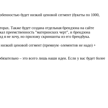
собенностью будет низкий ценовой сегмент (букеты по 1000,
рах. Также будет создана отдельная брендзона на сайте
жал преемственность "материнских черт", и брендзона
д я не хочу, но приложу скриншоты из его брендбука.
е низкий ценовой сегмент (премиум -элементов не надо) +
язательно – это всего лишь наши идеи. Если у вас будет более