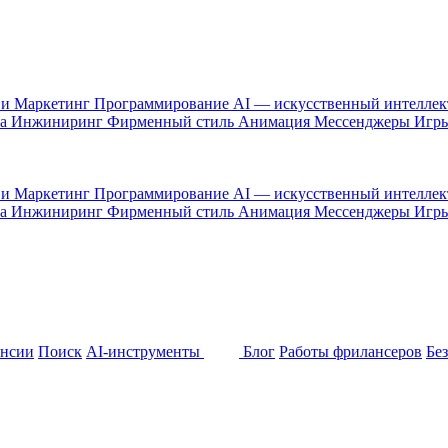
 и Маркетинг
Программирование
AI — искусственный интелле
са
Инжиниринг
Фирменный стиль
Анимация
Мессенджеры
Игр
 и Маркетинг
Программирование
AI — искусственный интелле
са
Инжиниринг
Фирменный стиль
Анимация
Мессенджеры
Игр
ансии
Поиск
AI-инструменты
Блог
Работы фрилансеров
Бе