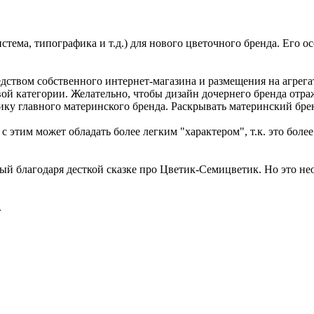
стема, типографика и т.д.) для нового цветочного бренда. Его о
ством собственного интернет-магазина и размещения на агрегато
ой категории. Желательно, чтобы дизайн дочернего бренда отра
ку главного материнского бренда. Раскрывать материнский брен
с этим может обладать более легким "характером", т.к. это боле
ый благодаря десткой сказке про Цветик-Семицветик. Но это необ
.