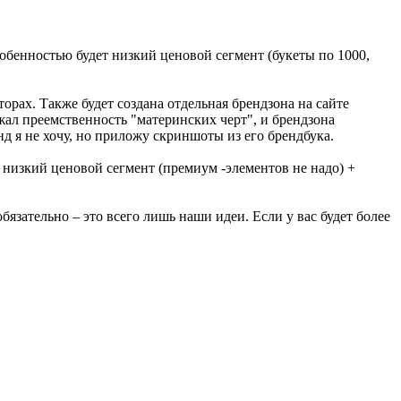
собенностью будет низкий ценовой сегмент (букеты по 1000,
рах. Также будет создана отдельная брендзона на сайте
жал преемственность "материнских черт", и брендзона
д я не хочу, но приложу скриншоты из его брендбука.
е низкий ценовой сегмент (премиум -элементов не надо) +
язательно – это всего лишь наши идеи. Если у вас будет более