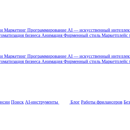
 и Маркетинг
Программирование
AI — искусственный интелле
оматизация бизнеса
Анимация
Фирменный стиль
Маркетплейс
 и Маркетинг
Программирование
AI — искусственный интелле
оматизация бизнеса
Анимация
Фирменный стиль
Маркетплейс
ансии
Поиск
AI-инструменты
Блог
Работы фрилансеров
Бе