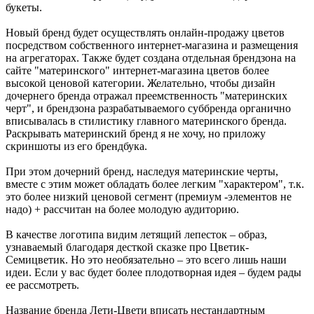
букеты.
Новый бренд будет осуществлять онлайн-продажу цветов
посредством собственного интернет-магазина и размещения
на агрегаторах. Также будет создана отдельная брендзона на
сайте "материнского" интернет-магазина цветов более
высокой ценовой категории. Желательно, чтобы дизайн
дочернего бренда отражал преемственность "материнских
черт", и брендзона разрабатываемого суббренда органично
вписывалась в стилистику главного материнского бренда.
Раскрывать материнский бренд я не хочу, но приложу
скриншоты из его брендбука.
При этом дочерний бренд, наследуя материнские черты,
вместе с этим может обладать более легким "характером", т.к.
это более низкий ценовой сегмент (премиум -элементов не
надо) + рассчитан на более молодую аудиторию.
В качестве логотипа видим летящий лепесток – образ,
узнаваемый благодаря десткой сказке про Цветик-
Семицветик. Но это необязательно – это всего лишь наши
идеи. Если у вас будет более плодотворная идея – будем рады
ее рассмотреть.
Название бренда Лети-Цвети вписать нестандартным