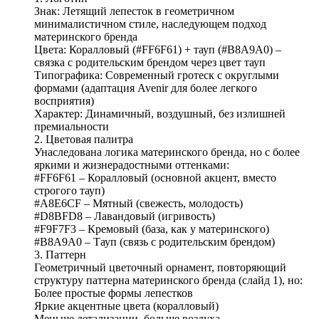
Знак: Летящий лепесток в геометричном
минималистичном стиле, наследующем подход
материнского бренда
Цвета: Коралловый (#FF6F61) + тауп (#B8A9A0) –
связка с родительским брендом через цвет тауп
Типографика: Современный гротеск с округлыми
формами (адаптация Avenir для более легкого
восприятия)
Характер: Динамичный, воздушный, без излишней
премиальности
2. Цветовая палитра
Унаследована логика материнского бренда, но с более
яркими и жизнерадостными оттенками:
#FF6F61 – Коралловый (основной акцент, вместо
строгого тауп)
#A8E6CF – Мятный (свежесть, молодость)
#D8BFD8 – Лавандовый (игривость)
#F9F7F3 – Кремовый (база, как у материнского)
#B8A9A0 – Тауп (связь с родительским брендом)
3. Паттерн
Геометричный цветочный орнамент, повторяющий
структуру паттерна материнского бренда (слайд 1), но:
Более простые формы лепестков
Яркие акцентные цвета (коралловый)
Меньше детализации, больше воздуха