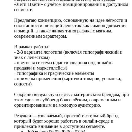
«Лети-Цвети» с учётом позиционирования в доступном
сегменте.
Предлагаю концепцию, основанную на идее лёгкости и
спонтанности: летящий лепесток как символ движения
и эмоций, а также живая типографика с мягким,
современным характером.
В рамках работы:
- 2-3 варианта логотипа (включая типографический и
знак с лепестком)
- цветовая система (адаптированная под онлайн-
продажи и маркетплейсы)
- типографика и графические элементы
- примеры применения (карточки товаров, упаковка,
соцсети)
Сохраню визуальную связь с материнским брендом, при
этом сделаю суббренд более лёгким, современным и
ориентированным на молодую аудиторию.
Результат – узнаваемый, простой и стильный бренд,
который будет хорошо работать в онлайн-среде и
привлекать внимание в доступном сегменте.
Добавлено 06.05.2026 в 07:54