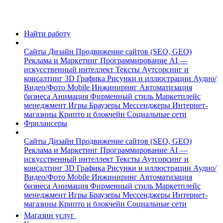
Найти работу
Сайты
Дизайн
Продвижение сайтов (SEO, GEO)
Реклама и Маркетинг
Программирование
AI —
искусственный интеллект
Тексты
Аутсорсинг и
консалтинг
3D Графика
Рисунки и иллюстрации
Аудио/
Видео/Фото
Mobile
Инжиниринг
Автоматизация
бизнеса
Анимация
Фирменный стиль
Маркетплейс
менеджмент
Игры
Браузеры
Мессенджеры
Интернет-
магазины
Крипто и блокчейн
Социальные сети
Фрилансеры
Сайты
Дизайн
Продвижение сайтов (SEO, GEO)
Реклама и Маркетинг
Программирование
AI —
искусственный интеллект
Тексты
Аутсорсинг и
консалтинг
3D Графика
Рисунки и иллюстрации
Аудио/
Видео/Фото
Mobile
Инжиниринг
Автоматизация
бизнеса
Анимация
Фирменный стиль
Маркетплейс
менеджмент
Игры
Браузеры
Мессенджеры
Интернет-
магазины
Крипто и блокчейн
Социальные сети
Магазин услуг