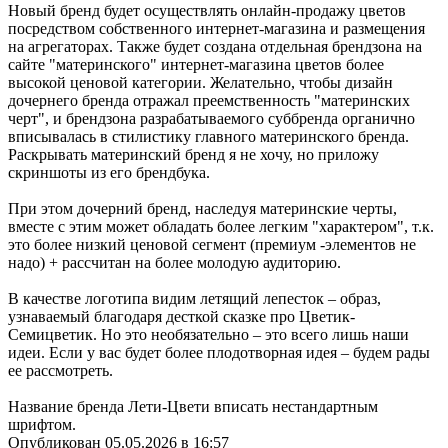
Новый бренд будет осуществлять онлайн-продажу цветов
посредством собственного интернет-магазина и размещения
на агрегаторах. Также будет создана отдельная брендзона на
сайте "материнского" интернет-магазина цветов более
высокой ценовой категории. Желательно, чтобы дизайн
дочернего бренда отражал преемственность "материнских
черт", и брендзона разрабатываемого суббренда органично
вписывалась в стилистику главного материнского бренда.
Раскрывать материнский бренд я не хочу, но приложу
скриншоты из его брендбука.
При этом дочерний бренд, наследуя материнские черты,
вместе с этим может обладать более легким "характером", т.к.
это более низкий ценовой сегмент (премиум -элементов не
надо) + рассчитан на более молодую аудиторию.
В качестве логотипа видим летящий лепесток – образ,
узнаваемый благодаря десткой сказке про Цветик-
Семицветик. Но это необязательно – это всего лишь наши
идеи. Если у вас будет более плодотворная идея – будем рады
ее рассмотреть.
Название бренда Лети-Цвети вписать нестандартным
шрифтом.
Опубликован 05.05.2026 в 16:57