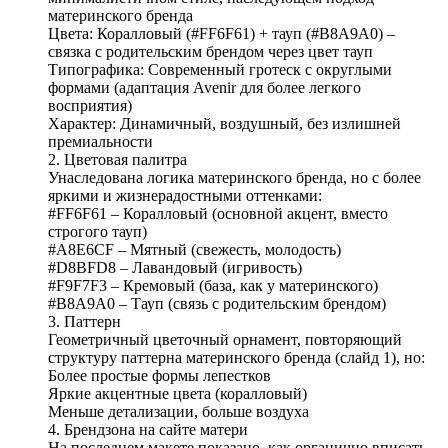
материнского бренда
Цвета: Коралловый (#FF6F61) + тауп (#B8A9A0) –
связка с родительским брендом через цвет тауп
Типографика: Современный гротеск с округлыми
формами (адаптация Avenir для более легкого
восприятия)
Характер: Динамичный, воздушный, без излишней
премиальности
2. Цветовая палитра
Унаследована логика материнского бренда, но с более
яркими и жизнерадостными оттенками:
#FF6F61 – Коралловый (основной акцент, вместо
строгого тауп)
#A8E6CF – Мятный (свежесть, молодость)
#D8BFD8 – Лавандовый (игривость)
#F9F7F3 – Кремовый (база, как у материнского)
#B8A9A0 – Тауп (связь с родительским брендом)
3. Паттерн
Геометричный цветочный орнамент, повторяющий
структуру паттерна материнского бренда (слайд 1), но:
Более простые формы лепестков
Яркие акцентные цвета (коралловый)
Меньше детализации, больше воздуха
4. Брендзона на сайте матери
На последнем макете показано, как органично вписать