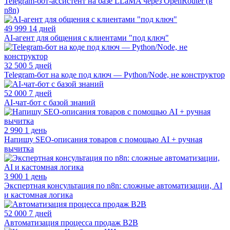
Telegram-бот-ассистент на базе LLaMA через OpenRouter (в
n8n)
49 999
14 дней
AI-агент для общения с клиентами "под ключ"
32 500
5 дней
Telegram-бот на коде под ключ — Python/Node, не конструктор
52 000
7 дней
AI-чат-бот с базой знаний
2 990
1 день
Напишу SEO-описания товаров с помощью AI + ручная
вычитка
3 900
1 день
Экспертная консультация по n8n: сложные автоматизации, AI
и кастомная логика
52 000
7 дней
Автоматизация процесса продаж B2B