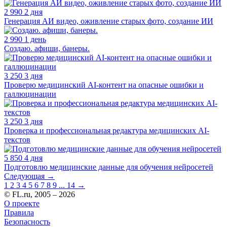
2 990
2 дня
Генерация АИ видео, оживление старых фото, создание ИИ
2 990
1 день
Создаю. афиши, банеры.
3 250
3 дня
Проверю медицинский AI-контент на опасные ошибки и
галлюцинации
3 250
3 дня
Проверка и профессиональная редактура медицинских AI-
текстов
5 850
4 дня
Подготовлю медицинские данные для обучения нейросетей
Следующая
→
1
2
3
4
5
6
7
8
9
...
14
→
© FL.ru, 2005 – 2026
О проекте
Правила
Безопасность