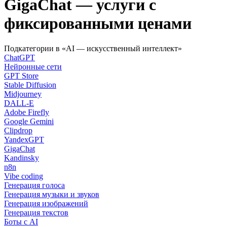
GigaChat — услуги с
фиксированными ценами
Подкатегории в «AI — искусственный интеллект»
ChatGPT
Нейронные сети
GPT Store
Stable Diffusion
Midjourney
DALL-E
Adobe Firefly
Google Gemini
Clipdrop
YandexGPT
GigaChat
Kandinsky
n8n
Vibe coding
Генерация голоса
Генерация музыки и звуков
Генерация изображений
Генерация текстов
Боты с AI