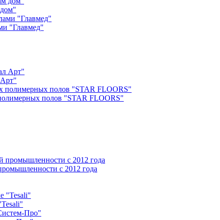
 дом"
ми "Главмед"
 Арт"
х полимерных полов "STAR FLOORS"
 промышленности с 2012 года
Tesali"