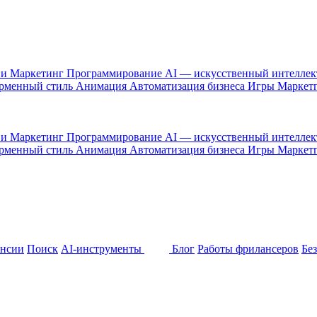
 и Маркетинг
Программирование
AI — искусственный интелле
рменный стиль
Анимация
Автоматизация бизнеса
Игры
Маркет
 и Маркетинг
Программирование
AI — искусственный интелле
рменный стиль
Анимация
Автоматизация бизнеса
Игры
Маркет
ансии
Поиск
AI-инструменты
Блог
Работы фрилансеров
Бе