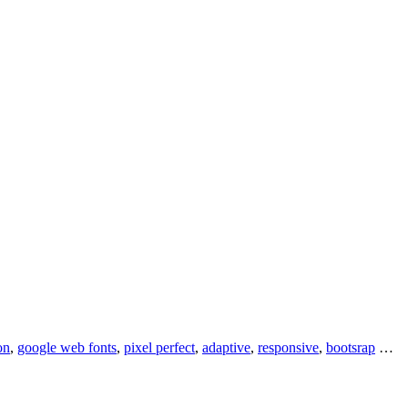
on
,
google web fonts
,
pixel perfect
,
adaptive
,
responsive
,
bootsrap
…