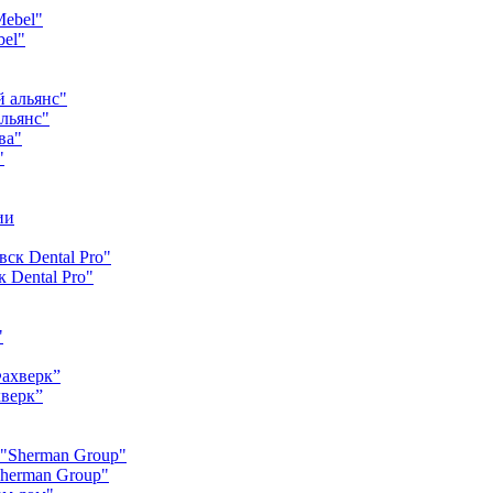
bel"
льянс"
"
 Dental Pro"
хверк”
Sherman Group"