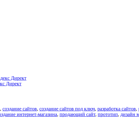
кс Директ
,
создание сайтов
,
создание сайтов под ключ
,
разработка сайтов
,
оздание интернет-магазина
,
продающий сайт
,
прототип
,
дизайн м