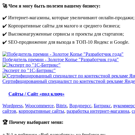
🚀 Чем я могу быть полезен вашему бизнесу:
✔️ Интернет-магазины, которые увеличивают онлайн-продажи;
✔️ Корпоративные сайты для малого и среднего бизнеса;
✔️ Высоконагруженные сервисы и проекты для стартапов;
✔️ SEO-продвижение для выхода в ТОП-10 Яндекс и Google.
Победитель премии - Золотое Копье "Разработчик года"
Эксперт по "1С-Битрикс"
Сертифицированный специалист по контекстной рекламе Янде
Сайты / Сайт «под ключ»
Wordpress
,
Woocommerce
,
Bitrix
,
Вордперсс
,
Битрикс
,
вукоммерс
сайтов
,
корпоративные сайты
,
разработка интернет-магазина
,
с
🏆 Почему выбирают меня:
+ №1 в рейтинге «Веб-разработка» на freelance.ru;