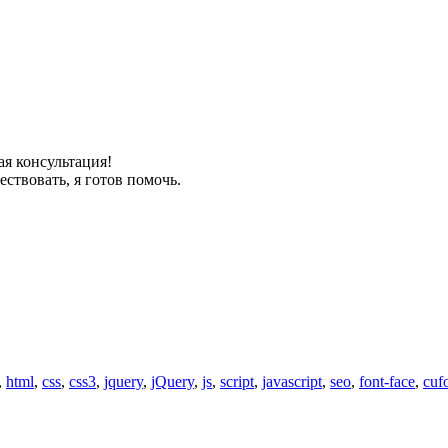
ая консультация!
ествовать, я готов помочь.
,
html
,
css
,
css3
,
jquery
,
jQuery
,
js
,
script
,
javascript
,
seo
,
font-face
,
cuf