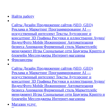
Найти работу
Сайты
Дизайн
Продвижение сайтов (SEO, GEO)
Реклама и Маркетинг
Программирование
AI —
искусственный интеллект
Тексты
Аутсорсинг и
консалтинг
3D Графика
Рисунки и иллюстрации
Аудио/
Видео/Фото
Mobile
Инжиниринг
Автоматизация
бизнеса
Анимация
Фирменный стиль
Маркетплейс
менеджмент
Игры
Социальные сети
Браузеры
Крипто и
блокчейн
Мессенджеры
Интернет-магазины
Фрилансеры
Сайты
Дизайн
Продвижение сайтов (SEO, GEO)
Реклама и Маркетинг
Программирование
AI —
искусственный интеллект
Тексты
Аутсорсинг и
консалтинг
3D Графика
Рисунки и иллюстрации
Аудио/
Видео/Фото
Mobile
Инжиниринг
Автоматизация
бизнеса
Анимация
Фирменный стиль
Маркетплейс
менеджмент
Игры
Социальные сети
Браузеры
Крипто и
блокчейн
Мессенджеры
Интернет-магазины
Магазин услуг