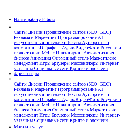
Найти работу
Работа
Сайты
Дизайн
Продвижение сайтов (SEO, GEO)
Реклама и Маркетинг
Программирование
AI —
искусственный интеллект
Тексты
Аутсорсинг и
консалтинг
3D Графика
Аудио/Видео/Фото
Рисунки и
иллюстрации
Mobile
Инжиниринг
Автоматизация
бизнеса
Анимация
Фирменный стиль
Маркетплейс
менеджмент
Игры
Браузеры
Мессенджеры
Интернет-
магазины
Социальные сети
Крипто и блокчейн
Фрилансеры
Сайты
Дизайн
Продвижение сайтов (SEO, GEO)
Реклама и Маркетинг
Программирование
AI —
искусственный интеллект
Тексты
Аутсорсинг и
консалтинг
3D Графика
Аудио/Видео/Фото
Рисунки и
иллюстрации
Mobile
Инжиниринг
Автоматизация
бизнеса
Анимация
Фирменный стиль
Маркетплейс
менеджмент
Игры
Браузеры
Мессенджеры
Интернет-
магазины
Социальные сети
Крипто и блокчейн
Магазин услуг