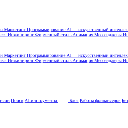
 и Маркетинг
Программирование
AI — искусственный интелле
неса
Инжиниринг
Фирменный стиль
Анимация
Мессенджеры
И
 и Маркетинг
Программирование
AI — искусственный интелле
неса
Инжиниринг
Фирменный стиль
Анимация
Мессенджеры
И
ансии
Поиск
AI-инструменты
Блог
Работы фрилансеров
Бе