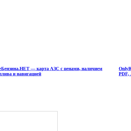
еБензина.НЕТ — карта АЗС с ценами, наличием
OnlyR
плива и навигацией
PDF, 