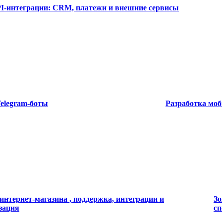
I-интеграции: CRM, платежи и внешние сервисы
Telegram-боты
Разработка мо
интернет-магазина , поддержка, интеграции и
Зо
зация
с