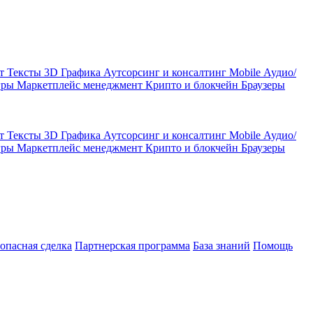
кт
Тексты
3D Графика
Аутсорсинг и консалтинг
Mobile
Аудио/
гры
Маркетплейс менеджмент
Крипто и блокчейн
Браузеры
кт
Тексты
3D Графика
Аутсорсинг и консалтинг
Mobile
Аудио/
гры
Маркетплейс менеджмент
Крипто и блокчейн
Браузеры
зопасная сделка
Партнерская программа
База знаний
Помощь