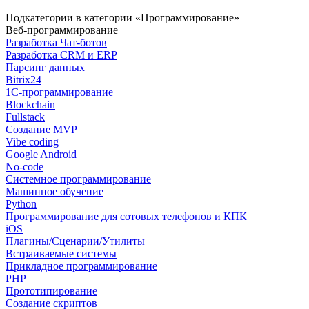
Подкатегории в категории «Программирование»
Веб-программирование
Разработка Чат-ботов
Разработка CRM и ERP
Парсинг данных
Bitrix24
1С-программирование
Blockchain
Fullstack
Создание MVP
Vibe coding
Google Android
No-code
Системное программирование
Машинное обучение
Python
Программирование для сотовых телефонов и КПК
iOS
Плагины/Сценарии/Утилиты
Встраиваемые системы
Прикладное программирование
PHP
Прототипирование
Создание скриптов