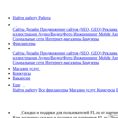
Найти работу
Работа
Сайты
Дизайн
Продвижение сайтов (SEO, GEO)
Реклама
иллюстрации
Аудио/Видео/Фото
Инжиниринг
Mobile
Авт
Социальные сети
Интернет-магазины
Браузеры
Фрилансеры
Сайты
Дизайн
Продвижение сайтов (SEO, GEO)
Реклама
иллюстрации
Аудио/Видео/Фото
Инжиниринг
Mobile
Авт
Социальные сети
Интернет-магазины
Браузеры
Магазин услуг
Конкурсы
Вакансии
Еще
Найти работу
Все фрилансеры
Магазин услуг
Конкурсы
Скидки и подарки для пользователей FL.ru от парт
Вам доступны скидки и подарки от партнеров FL.ru
Пон