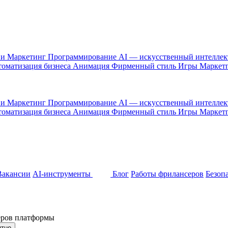
 и Маркетинг
Программирование
AI — искусственный интелле
оматизация бизнеса
Анимация
Фирменный стиль
Игры
Маркет
 и Маркетинг
Программирование
AI — искусственный интелле
оматизация бизнеса
Анимация
Фирменный стиль
Игры
Маркет
Вакансии
AI-инструменты
Блог
Работы фрилансеров
Безоп
неров платформы
ятно