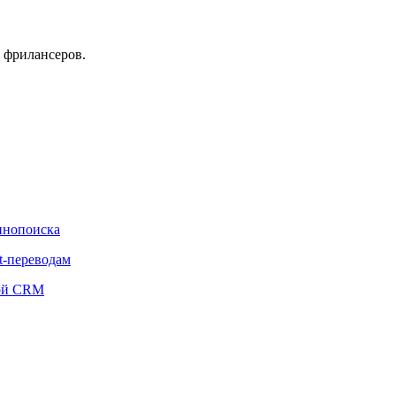
 фрилансеров.
Кинопоиска
t-переводам
ной CRM