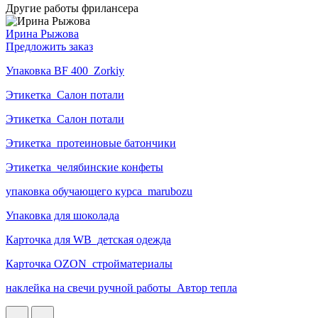
Другие работы фрилансера
Ирина Рыжова
Предложить заказ
Упаковка BF 400_Zorkiy
Этикетка_Салон потали
Этикетка_Салон потали
Этикетка_протеиновые батончики
Этикетка_челябинские конфеты
упаковка обучающего курса_marubozu
Упаковка для шоколада
Карточка для WB_детская одежда
Карточка OZON_стройматериалы
наклейка на свечи ручной работы_Автор тепла