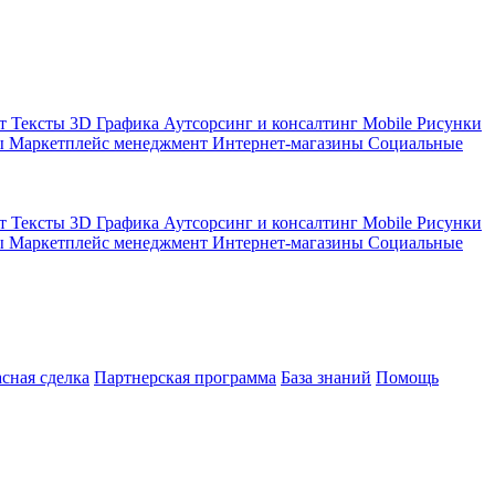
кт
Тексты
3D Графика
Аутсорсинг и консалтинг
Mobile
Рисунки
ы
Маркетплейс менеджмент
Интернет-магазины
Социальные
кт
Тексты
3D Графика
Аутсорсинг и консалтинг
Mobile
Рисунки
ы
Маркетплейс менеджмент
Интернет-магазины
Социальные
асная сделка
Партнерская программа
База знаний
Помощь