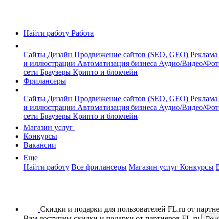
Найти работу
Работа
Сайты
Дизайн
Продвижение сайтов (SEO, GEO)
Реклама
и иллюстрации
Автоматизация бизнеса
Аудио/Видео/Фо
сети
Браузеры
Крипто и блокчейн
Фрилансеры
Сайты
Дизайн
Продвижение сайтов (SEO, GEO)
Реклама
и иллюстрации
Автоматизация бизнеса
Аудио/Видео/Фо
сети
Браузеры
Крипто и блокчейн
Магазин услуг
Конкурсы
Вакансии
Еще
Найти работу
Все фрилансеры
Магазин услуг
Конкурсы
Скидки и подарки для пользователей FL.ru от парт
Вам доступны скидки и подарки от партнеров FL.ru
Пон