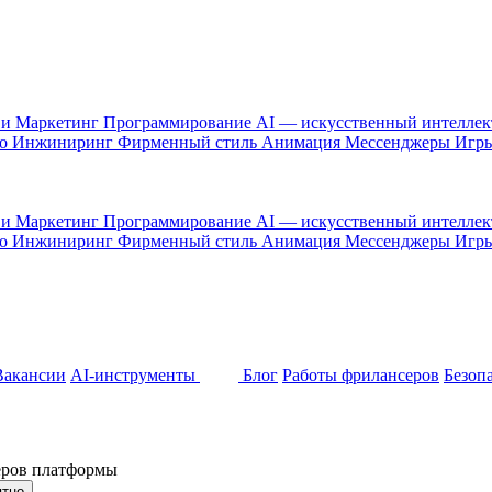
 и Маркетинг
Программирование
AI — искусственный интелле
то
Инжиниринг
Фирменный стиль
Анимация
Мессенджеры
Игр
 и Маркетинг
Программирование
AI — искусственный интелле
то
Инжиниринг
Фирменный стиль
Анимация
Мессенджеры
Игр
Вакансии
AI-инструменты
Блог
Работы фрилансеров
Безоп
неров платформы
ятно