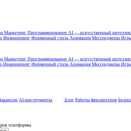
 и Маркетинг
Программирование
AI — искусственный интелле
то
Инжиниринг
Фирменный стиль
Анимация
Мессенджеры
Игр
 и Маркетинг
Программирование
AI — искусственный интелле
то
Инжиниринг
Фирменный стиль
Анимация
Мессенджеры
Игр
Вакансии
AI-инструменты
Блог
Работы фрилансеров
Безоп
неров платформы
ятно