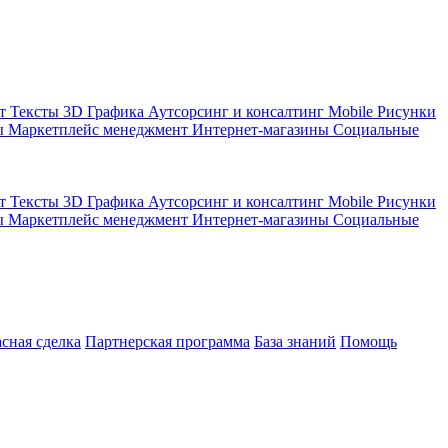
кт
Тексты
3D Графика
Аутсорсинг и консалтинг
Mobile
Рисунки
ы
Маркетплейс менеджмент
Интернет-магазины
Социальные
кт
Тексты
3D Графика
Аутсорсинг и консалтинг
Mobile
Рисунки
ы
Маркетплейс менеджмент
Интернет-магазины
Социальные
асная сделка
Партнерская программа
База знаний
Помощь