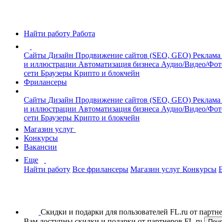
Найти работу
Работа
Сайты
Дизайн
Продвижение сайтов (SEO, GEO)
Реклама
и иллюстрации
Автоматизация бизнеса
Аудио/Видео/Фо
сети
Браузеры
Крипто и блокчейн
Фрилансеры
Сайты
Дизайн
Продвижение сайтов (SEO, GEO)
Реклама
и иллюстрации
Автоматизация бизнеса
Аудио/Видео/Фо
сети
Браузеры
Крипто и блокчейн
Магазин услуг
Конкурсы
Вакансии
Еще
Найти работу
Все фрилансеры
Магазин услуг
Конкурсы
Скидки и подарки для пользователей FL.ru от парт
Вам доступны скидки и подарки от партнеров FL.ru
Пон