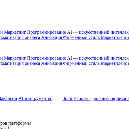
 и Маркетинг
Программирование
AI — искусственный интелле
оматизация бизнеса
Анимация
Фирменный стиль
Маркетплейс
 и Маркетинг
Программирование
AI — искусственный интелле
оматизация бизнеса
Анимация
Фирменный стиль
Маркетплейс
Вакансии
AI-инструменты
Блог
Работы фрилансеров
Безоп
неров платформы
ятно