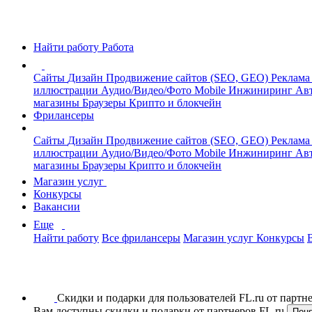
Найти работу
Работа
Сайты
Дизайн
Продвижение сайтов (SEO, GEO)
Реклама
иллюстрации
Аудио/Видео/Фото
Mobile
Инжиниринг
Авт
магазины
Браузеры
Крипто и блокчейн
Фрилансеры
Сайты
Дизайн
Продвижение сайтов (SEO, GEO)
Реклама
иллюстрации
Аудио/Видео/Фото
Mobile
Инжиниринг
Авт
магазины
Браузеры
Крипто и блокчейн
Магазин услуг
Конкурсы
Вакансии
Еще
Найти работу
Все фрилансеры
Магазин услуг
Конкурсы
Скидки и подарки для пользователей FL.ru от парт
Вам доступны скидки и подарки от партнеров FL.ru
Пон