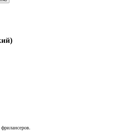
кий)
 фрилансеров.