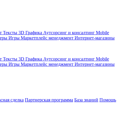
кт
Тексты
3D Графика
Аутсорсинг и консалтинг
Mobile
жеры
Игры
Маркетплейс менеджмент
Интернет-магазины
кт
Тексты
3D Графика
Аутсорсинг и консалтинг
Mobile
жеры
Игры
Маркетплейс менеджмент
Интернет-магазины
асная сделка
Партнерская программа
База знаний
Помощь