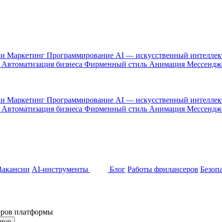
 и Маркетинг
Программирование
AI — искусственный интелле
и
Автоматизация бизнеса
Фирменный стиль
Анимация
Мессенд
 и Маркетинг
Программирование
AI — искусственный интелле
и
Автоматизация бизнеса
Фирменный стиль
Анимация
Мессенд
Вакансии
AI-инструменты
Блог
Работы фрилансеров
Безоп
неров платформы
ятно