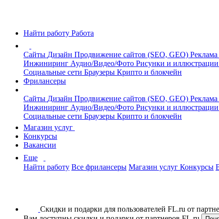
Найти работу
Работа
Сайты
Дизайн
Продвижение сайтов (SEO, GEO)
Реклама
Инжиниринг
Аудио/Видео/Фото
Рисунки и иллюстраци
Социальные сети
Браузеры
Крипто и блокчейн
Фрилансеры
Сайты
Дизайн
Продвижение сайтов (SEO, GEO)
Реклама
Инжиниринг
Аудио/Видео/Фото
Рисунки и иллюстраци
Социальные сети
Браузеры
Крипто и блокчейн
Магазин услуг
Конкурсы
Вакансии
Еще
Найти работу
Все фрилансеры
Магазин услуг
Конкурсы
Скидки и подарки для пользователей FL.ru от парт
Вам доступны скидки и подарки от партнеров FL.ru
Пон