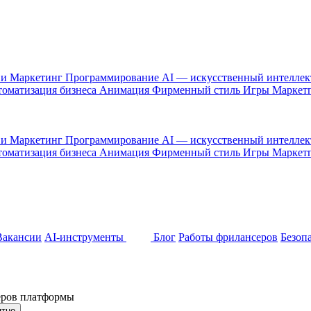
 и Маркетинг
Программирование
AI — искусственный интелле
оматизация бизнеса
Анимация
Фирменный стиль
Игры
Маркет
 и Маркетинг
Программирование
AI — искусственный интелле
оматизация бизнеса
Анимация
Фирменный стиль
Игры
Маркет
Вакансии
AI-инструменты
Блог
Работы фрилансеров
Безоп
неров платформы
ятно