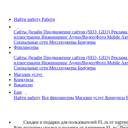
Найти работу
Работа
Сайты
Дизайн
Продвижение сайтов (SEO, GEO)
Реклама
иллюстрации
Инжиниринг
Аудио/Видео/Фото
Mobile
Авт
Социальные сети
Мессенджеры
Браузеры
Фрилансеры
Сайты
Дизайн
Продвижение сайтов (SEO, GEO)
Реклама
иллюстрации
Инжиниринг
Аудио/Видео/Фото
Mobile
Авт
Социальные сети
Мессенджеры
Браузеры
Магазин услуг
Конкурсы
Вакансии
Еще
Найти работу
Все фрилансеры
Магазин услуг
Конкурсы
Скидки и подарки для пользователей FL.ru от парт
Вам доступны скидки и подарки от партнеров FL.ru
Пон