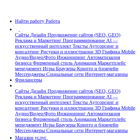
Найти работу
Работа
Сайты
Дизайн
Продвижение сайтов (SEO, GEO)
Реклама и Маркетинг
Программирование
AI —
искусственный интеллект
Тексты
Аутсорсинг и
консалтинг
Рисунки и иллюстрации
3D Графика
Mobile
Аудио/Видео/Фото
Инжиниринг
Автоматизация
бизнеса
Фирменный стиль
Анимация
Маркетплейс
менеджмент
Игры
Браузеры
Крипто и блокчейн
Мессенджеры
Социальные сети
Интернет-магазины
Фрилансеры
Сайты
Дизайн
Продвижение сайтов (SEO, GEO)
Реклама и Маркетинг
Программирование
AI —
искусственный интеллект
Тексты
Аутсорсинг и
консалтинг
Рисунки и иллюстрации
3D Графика
Mobile
Аудио/Видео/Фото
Инжиниринг
Автоматизация
бизнеса
Фирменный стиль
Анимация
Маркетплейс
менеджмент
Игры
Браузеры
Крипто и блокчейн
Мессенджеры
Социальные сети
Интернет-магазины
Магазин услуг