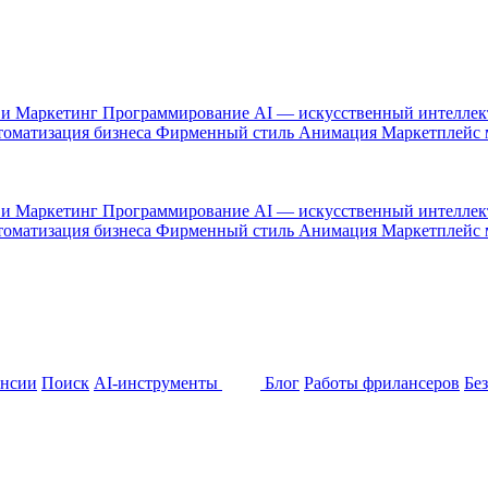
 и Маркетинг
Программирование
AI — искусственный интелле
оматизация бизнеса
Фирменный стиль
Анимация
Маркетплейс
 и Маркетинг
Программирование
AI — искусственный интелле
оматизация бизнеса
Фирменный стиль
Анимация
Маркетплейс
ансии
Поиск
AI-инструменты
Блог
Работы фрилансеров
Бе