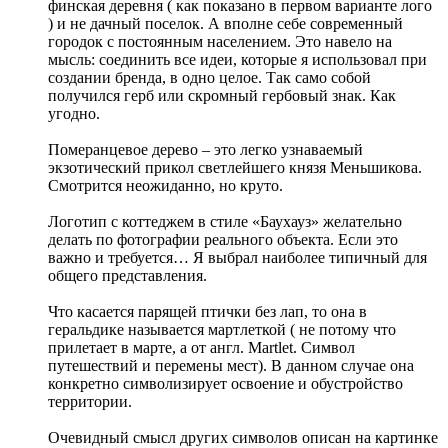
финская деревня ( как показано в первом варианте лого
) и не дачный поселок. А вполне себе современный
городок с постоянным населением. Это навело на
мысль: соединить все идеи, которые я использовал при
создании бренда, в одно целое. Так само собой
получился герб или скромный гербовый знак. Как
угодно.
Померанцевое дерево – это легко узнаваемый
экзотический прикол светлейшего князя Меньшикова.
Смотрится неожиданно, но круто.
Логотип с коттеджем в стиле «Баухауз» желательно
делать по фотографии реального объекта. Если это
важно и требуется… Я выбрал наиболее типичный для
общего представления.
Что касается парящей птички без лап, то она в
геральдике называется мартлеткой ( не потому что
прилетает в марте, а от англ. Martlet. Символ
путешествий и перемены мест). В данном случае она
конкретно символизирует освоение и обустройство
территории.
Очевидный смысл других символов описан на картинке