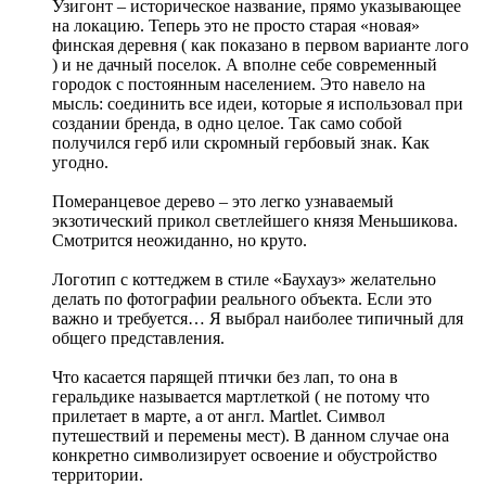
Узигонт – историческое название, прямо указывающее
на локацию. Теперь это не просто старая «новая»
финская деревня ( как показано в первом варианте лого
) и не дачный поселок. А вполне себе современный
городок с постоянным населением. Это навело на
мысль: соединить все идеи, которые я использовал при
создании бренда, в одно целое. Так само собой
получился герб или скромный гербовый знак. Как
угодно.
Померанцевое дерево – это легко узнаваемый
экзотический прикол светлейшего князя Меньшикова.
Смотрится неожиданно, но круто.
Логотип с коттеджем в стиле «Баухауз» желательно
делать по фотографии реального объекта. Если это
важно и требуется… Я выбрал наиболее типичный для
общего представления.
Что касается парящей птички без лап, то она в
геральдике называется мартлеткой ( не потому что
прилетает в марте, а от англ. Martlet. Символ
путешествий и перемены мест). В данном случае она
конкретно символизирует освоение и обустройство
территории.