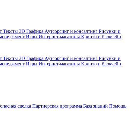
кт
Тексты
3D Графика
Аутсорсинг и консалтинг
Рисунки и
 менеджмент
Игры
Интернет-магазины
Крипто и блокчейн
кт
Тексты
3D Графика
Аутсорсинг и консалтинг
Рисунки и
 менеджмент
Игры
Интернет-магазины
Крипто и блокчейн
зопасная сделка
Партнерская программа
База знаний
Помощь