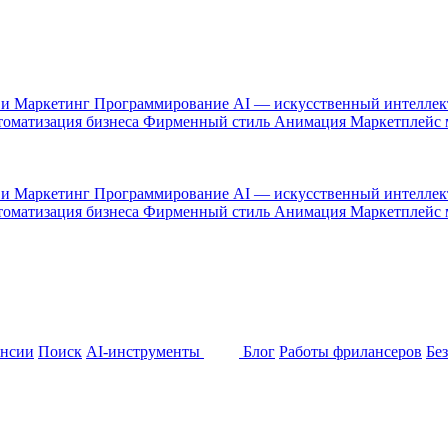
 и Маркетинг
Программирование
AI — искусственный интелле
оматизация бизнеса
Фирменный стиль
Анимация
Маркетплейс
 и Маркетинг
Программирование
AI — искусственный интелле
оматизация бизнеса
Фирменный стиль
Анимация
Маркетплейс
ансии
Поиск
AI-инструменты
Блог
Работы фрилансеров
Бе