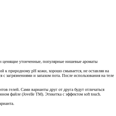
м и ценящие утонченные, популярные нишевые ароматы
ий к природному pH кожи, хорошо смывается, не оставляя на
 с загрязнениями и запахом пота. После использования на теле
тов гелей. Сами варианты друг от друга будут отличаться
ном файле (Jovelle TM). Этикетка с эффектом soft touch.
арианта.