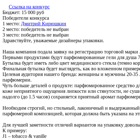
Ссылка на конкурс
Бюджет:
15 000
руб
Победители конкурса
1 место:
Д­мит­рий Ки­рюш­кин
2 место:
победитель не выбран
3 место:
победитель не выбран
Здравствуйте, уважаемые дизайнеры упаковки.
Наша компания подала заявку на регистрацию торговой марки J
Первыми продуктами будут парфюмированные гели для душа 70
Бутылка будет иметь либо цвет медицинского стекла (темно ко
Финальная бутылка будет выглядеть, как во вложенном примере
Целевая аудитория нашего бренда: женщины и мужчины 20-35 
парфюмерии.
Чуть больше деталей о продукте: парфюмированное средство дл
коже неприятного ощущения липкости или стянутости, не сушит
надолго (до 1.5 часов) сохраняется приятный аромат парфюме
Необходим строгий, но стильный, лаконичный и выдержанный д
парфюмерной композицией, которая должна быть указана на этик
Для лучшей заметности отличий вариантов на упаковку доволь
К примеру:
J1 – tobacco & vanille