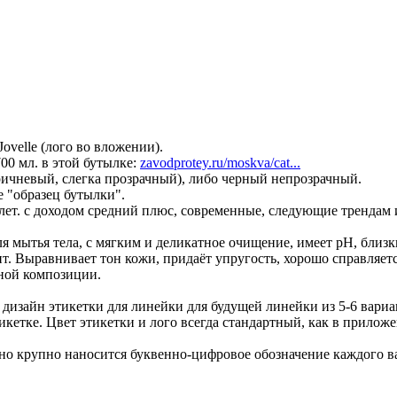
ovelle (лого во вложении).
0 мл. в этой бутылке:
zavodprotey.ru/moskva/cat...
ричневый, слегка прозрачный), либо черный непрозрачный.
 "образец бутылки".
лет. с доходом средний плюс, современные, следующие тренда
я мытья тела, с мягким и деликатное очищение, имеет pH, близк
. Выравнивает тон кожи, придаёт упругость, хорошо справляется
рной композиции.
изайн этикетки для линейки для будущей линейки из 5-6 вариан
етке. Цвет этикетки и лого всегда стандартный, как в приложен
но крупно наносится буквенно-цифровое обозначение каждого в