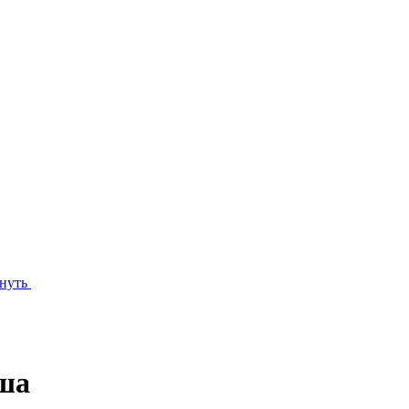
нуть
уша