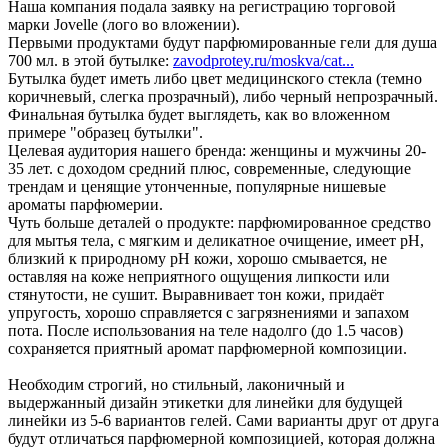
Наша компания подала заявку на регистрацию торговой
марки Jovelle (лого во вложении).
Первыми продуктами будут парфюмированные гели для душа
700 мл. в этой бутылке:
zavodprotey.ru/moskva/cat...
Бутылка будет иметь либо цвет медицинского стекла (темно
коричневый, слегка прозрачный), либо черный непрозрачный.
Финальная бутылка будет выглядеть, как во вложенном
примере "образец бутылки".
Целевая аудитория нашего бренда: женщины и мужчины 20-
35 лет. с доходом средний плюс, современные, следующие
трендам и ценящие утонченные, популярные нишевые
ароматы парфюмерии.
Чуть больше деталей о продукте: парфюмированное средство
для мытья тела, с мягким и деликатное очищение, имеет pH,
близкий к природному pH кожи, хорошо смывается, не
оставляя на коже неприятного ощущения липкости или
стянутости, не сушит. Выравнивает тон кожи, придаёт
упругость, хорошо справляется с загрязнениями и запахом
пота. После использования на теле надолго (до 1.5 часов)
сохраняется приятный аромат парфюмерной композиции.
Необходим строгий, но стильный, лаконичный и
выдержанный дизайн этикетки для линейки для будущей
линейки из 5-6 вариантов гелей. Сами варианты друг от друга
будут отличаться парфюмерной композицией, которая должна