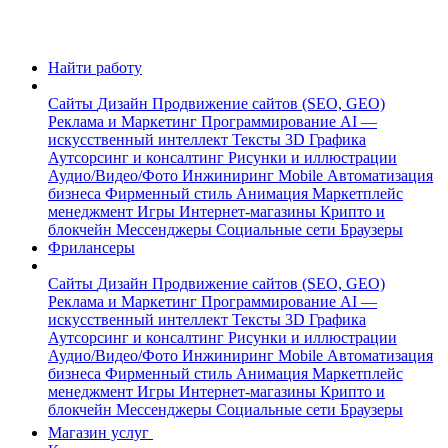
Найти работу
Сайты
Дизайн
Продвижение сайтов (SEO, GEO)
Реклама и Маркетинг
Программирование
AI —
искусственный интеллект
Тексты
3D Графика
Аутсорсинг и консалтинг
Рисунки и иллюстрации
Аудио/Видео/Фото
Инжиниринг
Mobile
Автоматизация
бизнеса
Фирменный стиль
Анимация
Маркетплейс
менеджмент
Игры
Интернет-магазины
Крипто и
блокчейн
Мессенджеры
Социальные сети
Браузеры
Фрилансеры
Сайты
Дизайн
Продвижение сайтов (SEO, GEO)
Реклама и Маркетинг
Программирование
AI —
искусственный интеллект
Тексты
3D Графика
Аутсорсинг и консалтинг
Рисунки и иллюстрации
Аудио/Видео/Фото
Инжиниринг
Mobile
Автоматизация
бизнеса
Фирменный стиль
Анимация
Маркетплейс
менеджмент
Игры
Интернет-магазины
Крипто и
блокчейн
Мессенджеры
Социальные сети
Браузеры
Магазин услуг