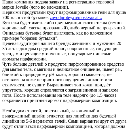
Наша компания подала заявку на регистрацию торговой
марки Jovelle (лого во вложении).
Первыми продуктами будут парфюмированные гели для душа
700 мл. в этой бутылке:
zavodprotey.ru/moskva/cat...
Бутылка будет иметь либо цвет медицинского стекла (темно
коричневый, слегка прозрачный), либо черный непрозрачный.
Финальная бутылка будет выглядеть, как во вложенном
примере "образец бутылки".
Целевая аудитория нашего бренда: женщины и мужчины 20-
35 лет. с доходом средний плюс, современные, следующие
трендам и ценящие утонченные, популярные нишевые
ароматы парфюмерии.
Чуть больше деталей о продукте: парфюмированное средство
для мытья тела, с мягким и деликатное очищение, имеет pH,
близкий к природному pH кожи, хорошо смывается, не
оставляя на коже неприятного ощущения липкости или
стянутости, не сушит. Выравнивает тон кожи, придаёт
упругость, хорошо справляется с загрязнениями и запахом
пота. После использования на теле надолго (до 1.5 часов)
сохраняется приятный аромат парфюмерной композиции.
Необходим строгий, но стильный, лаконичный и
выдержанный дизайн этикетки для линейки для будущей
линейки из 5-6 вариантов гелей. Сами варианты друг от друга
будут отличаться парфюмерной композицией, которая должна