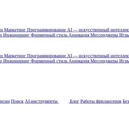
 и Маркетинг
Программирование
AI — искусственный интелле
то
Инжиниринг
Фирменный стиль
Анимация
Мессенджеры
Игр
 и Маркетинг
Программирование
AI — искусственный интелле
то
Инжиниринг
Фирменный стиль
Анимация
Мессенджеры
Игр
ансии
Поиск
AI-инструменты
Блог
Работы фрилансеров
Бе