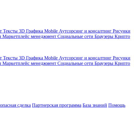
кт
Тексты
3D Графика
Mobile
Аутсорсинг и консалтинг
Рисунки
ы
Маркетплейс менеджмент
Социальные сети
Браузеры
Крипто
кт
Тексты
3D Графика
Mobile
Аутсорсинг и консалтинг
Рисунки
ы
Маркетплейс менеджмент
Социальные сети
Браузеры
Крипто
зопасная сделка
Партнерская программа
База знаний
Помощь