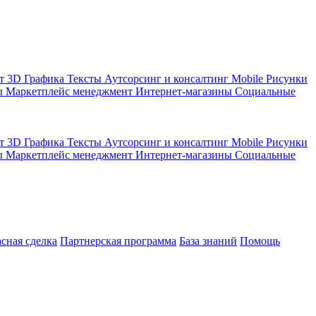
кт
3D Графика
Тексты
Аутсорсинг и консалтинг
Mobile
Рисунки
ы
Маркетплейс менеджмент
Интернет-магазины
Социальные
кт
3D Графика
Тексты
Аутсорсинг и консалтинг
Mobile
Рисунки
ы
Маркетплейс менеджмент
Интернет-магазины
Социальные
асная сделка
Партнерская программа
База знаний
Помощь