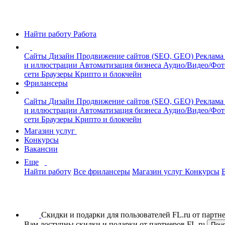
Найти работу
Работа
Сайты
Дизайн
Продвижение сайтов (SEO, GEO)
Реклама
и иллюстрации
Автоматизация бизнеса
Аудио/Видео/Фо
сети
Браузеры
Крипто и блокчейн
Фрилансеры
Сайты
Дизайн
Продвижение сайтов (SEO, GEO)
Реклама
и иллюстрации
Автоматизация бизнеса
Аудио/Видео/Фо
сети
Браузеры
Крипто и блокчейн
Магазин услуг
Конкурсы
Вакансии
Еще
Найти работу
Все фрилансеры
Магазин услуг
Конкурсы
Скидки и подарки для пользователей FL.ru от парт
Вам доступны скидки и подарки от партнеров FL.ru
Пон