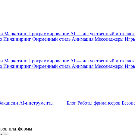
 и Маркетинг
Программирование
AI — искусственный интелле
то
Инжиниринг
Фирменный стиль
Анимация
Мессенджеры
Игр
 и Маркетинг
Программирование
AI — искусственный интелле
то
Инжиниринг
Фирменный стиль
Анимация
Мессенджеры
Игр
Вакансии
AI-инструменты
Блог
Работы фрилансеров
Безоп
неров платформы
ятно