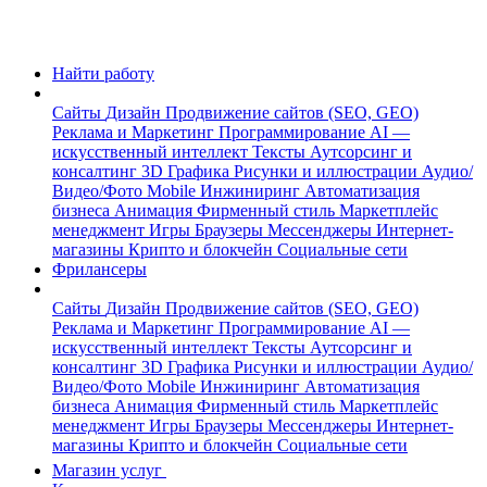
Найти работу
Сайты
Дизайн
Продвижение сайтов (SEO, GEO)
Реклама и Маркетинг
Программирование
AI —
искусственный интеллект
Тексты
Аутсорсинг и
консалтинг
3D Графика
Рисунки и иллюстрации
Аудио/
Видео/Фото
Mobile
Инжиниринг
Автоматизация
бизнеса
Анимация
Фирменный стиль
Маркетплейс
менеджмент
Игры
Браузеры
Мессенджеры
Интернет-
магазины
Крипто и блокчейн
Социальные сети
Фрилансеры
Сайты
Дизайн
Продвижение сайтов (SEO, GEO)
Реклама и Маркетинг
Программирование
AI —
искусственный интеллект
Тексты
Аутсорсинг и
консалтинг
3D Графика
Рисунки и иллюстрации
Аудио/
Видео/Фото
Mobile
Инжиниринг
Автоматизация
бизнеса
Анимация
Фирменный стиль
Маркетплейс
менеджмент
Игры
Браузеры
Мессенджеры
Интернет-
магазины
Крипто и блокчейн
Социальные сети
Магазин услуг