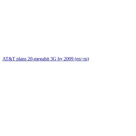
AT&T plans 20-megabit 3G by 2009 (en>ru)