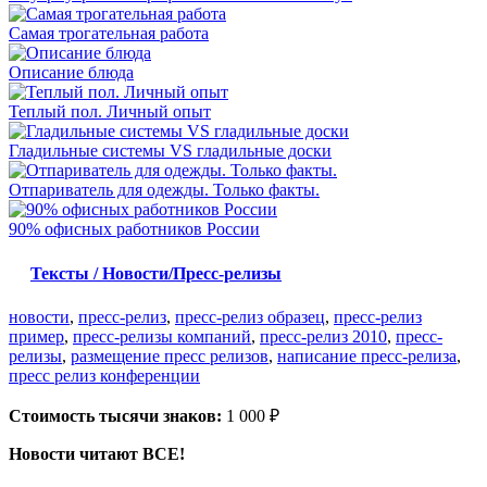
Самая трогательная работа
Описание блюда
Теплый пол. Личный опыт
Гладильные системы VS гладильные доски
Отпариватель для одежды. Только факты.
90% офисных работников России
Тексты / Новости/Пресс-релизы
новости
,
пресс-релиз
,
пресс-релиз образец
,
пресс-релиз
пример
,
пресс-релизы компаний
,
пресс-релиз 2010
,
пресс-
релизы
,
размещение пресс релизов
,
написание пресс-релиза
,
пресс релиз конференции
Стоимость тысячи знаков:
1 000 ₽
Новости читают ВСЕ!