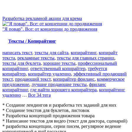
Разработка рекламной акции для крема
"Я повар". Все: от концепции до продвижения
Тексты / Копирайтинг
написать текст
,
тексты для сайта
,
копирайтинг
,
копирайт
текста
,
рекламные тексты
,
тексты для главных страниц
,
тексты для буклета
,
хорошие тексты
,
профессиональный
копирайтинг
,
ответственный копирайтер
,
требуется
копирайтер
,
копирайтер удаленно
,
эффективный продающий
текст
,
продающий текст
,
копирайтер фриланс
,
коммерческое
предложение
,
лучшие продающие тексты
,
фриланс
копирайтинг
,
где найти хорошего копирайтера
,
копирайтинг
удаленно
…
Все 34 тега
* Создание лендингов и разработка тех заданий для них
* Создание текстов для буклетов, листовок
* Разработка концепций продвижения товара
* Написание текстов для видео (текст для диктора, сценарий)
* разработка концепции, серии писем, регулярное ведение
корпоративной e-mail рассылки