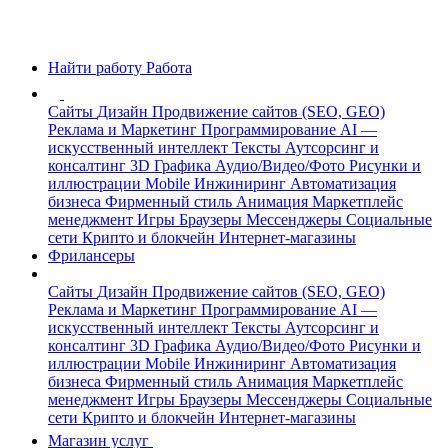
Найти работу
Работа
Сайты
Дизайн
Продвижение сайтов (SEO, GEO)
Реклама и Маркетинг
Программирование
AI —
искусственный интеллект
Тексты
Аутсорсинг и
консалтинг
3D Графика
Аудио/Видео/Фото
Рисунки и
иллюстрации
Mobile
Инжиниринг
Автоматизация
бизнеса
Фирменный стиль
Анимация
Маркетплейс
менеджмент
Игры
Браузеры
Мессенджеры
Социальные
сети
Крипто и блокчейн
Интернет-магазины
Фрилансеры
Сайты
Дизайн
Продвижение сайтов (SEO, GEO)
Реклама и Маркетинг
Программирование
AI —
искусственный интеллект
Тексты
Аутсорсинг и
консалтинг
3D Графика
Аудио/Видео/Фото
Рисунки и
иллюстрации
Mobile
Инжиниринг
Автоматизация
бизнеса
Фирменный стиль
Анимация
Маркетплейс
менеджмент
Игры
Браузеры
Мессенджеры
Социальные
сети
Крипто и блокчейн
Интернет-магазины
Магазин услуг