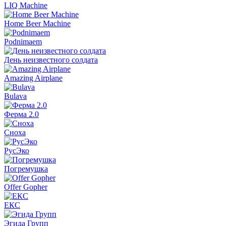
LIQ Machine
Home Beer Machine
Podnimaem
День неизвестного солдата
Amazing Airplane
Bulava
Ферма 2.0
Сноха
РусЭко
Погремушка
Offer Gopher
ЕКС
Эгида Групп