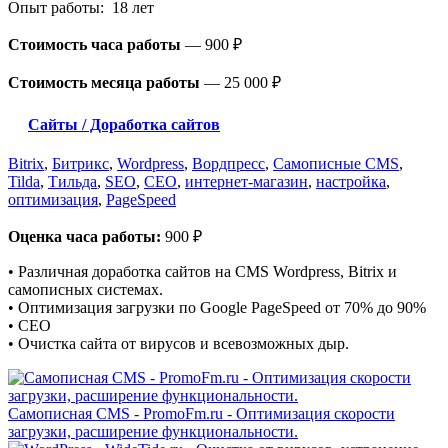
Опыт работы: 18 лет
Стоимость часа работы
—
900 ₽
Стоимость месяца работы
—
25 000 ₽
Сайты / Доработка сайтов
Bitrix
,
Битрикс
,
Wordpress
,
Вордпресс
,
Самописные CMS
,
Tilda
,
Тильда
,
SEO
,
СЕО
,
интернет-магазин
,
настройка
,
оптимизация
,
PageSpeed
Оценка часа работы:
900 ₽
• Различная доработка сайтов на CMS Wordpress, Bitrix и
самописных системах.
• Оптимизация загрузки по Google PageSpeed от 70% до 90%
• СЕО
• Очистка сайта от вирусов и всевозможных дыр.
Самописная CMS - PromoFm.ru - Оптимизация скорости
загрузки, расширение функциональности.