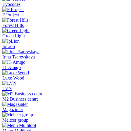
Evocodes
F Project
Forest Hills
Green Light
IpLion
Irina Tsarevskaya
IT-Amigo
Luxe Wood
LVN
M2 Business centre
Magazinter
Meltcer group
Menu Multitool