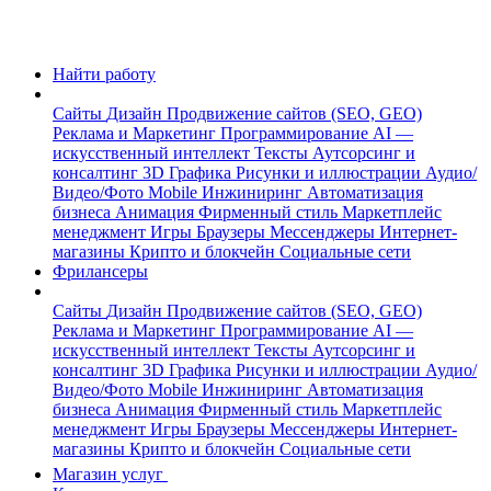
Найти работу
Сайты
Дизайн
Продвижение сайтов (SEO, GEO)
Реклама и Маркетинг
Программирование
AI —
искусственный интеллект
Тексты
Аутсорсинг и
консалтинг
3D Графика
Рисунки и иллюстрации
Аудио/
Видео/Фото
Mobile
Инжиниринг
Автоматизация
бизнеса
Анимация
Фирменный стиль
Маркетплейс
менеджмент
Игры
Браузеры
Мессенджеры
Интернет-
магазины
Крипто и блокчейн
Социальные сети
Фрилансеры
Сайты
Дизайн
Продвижение сайтов (SEO, GEO)
Реклама и Маркетинг
Программирование
AI —
искусственный интеллект
Тексты
Аутсорсинг и
консалтинг
3D Графика
Рисунки и иллюстрации
Аудио/
Видео/Фото
Mobile
Инжиниринг
Автоматизация
бизнеса
Анимация
Фирменный стиль
Маркетплейс
менеджмент
Игры
Браузеры
Мессенджеры
Интернет-
магазины
Крипто и блокчейн
Социальные сети
Магазин услуг