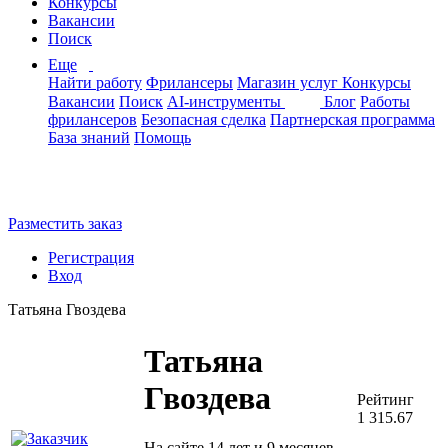
Конкурсы
Вакансии
Поиск
Еще
Найти работу
Фрилансеры
Магазин услуг
Конкурсы
Вакансии
Поиск
AI-инструменты
Блог
Работы
фрилансеров
Безопасная сделка
Партнерская программа
База знаний
Помощь
Разместить заказ
Регистрация
Вход
Татьяна Гвоздева
Татьяна
Гвоздева
Рейтинг
1 315.67
На сайте 14 лет и 9 месяцев