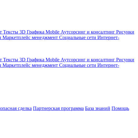
кт
Тексты
3D Графика
Mobile
Аутсорсинг и консалтинг
Рисунки
ы
Маркетплейс менеджмент
Социальные сети
Интернет-
кт
Тексты
3D Графика
Mobile
Аутсорсинг и консалтинг
Рисунки
ы
Маркетплейс менеджмент
Социальные сети
Интернет-
зопасная сделка
Партнерская программа
База знаний
Помощь