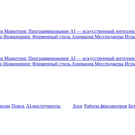
 и Маркетинг
Программирование
AI — искусственный интелле
то
Инжиниринг
Фирменный стиль
Анимация
Мессенджеры
Игр
 и Маркетинг
Программирование
AI — искусственный интелле
то
Инжиниринг
Фирменный стиль
Анимация
Мессенджеры
Игр
ансии
Поиск
AI-инструменты
Блог
Работы фрилансеров
Бе