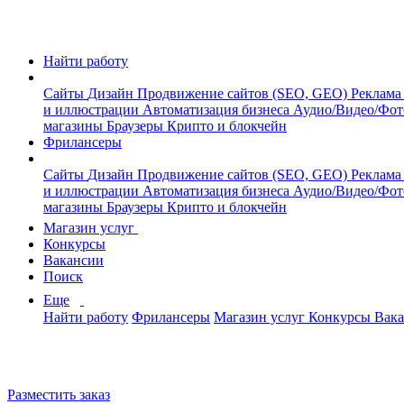
Найти работу
Сайты
Дизайн
Продвижение сайтов (SEO, GEO)
Реклама
и иллюстрации
Автоматизация бизнеса
Аудио/Видео/Фо
магазины
Браузеры
Крипто и блокчейн
Фрилансеры
Сайты
Дизайн
Продвижение сайтов (SEO, GEO)
Реклама
и иллюстрации
Автоматизация бизнеса
Аудио/Видео/Фо
магазины
Браузеры
Крипто и блокчейн
Магазин услуг
Конкурсы
Вакансии
Поиск
Еще
Найти работу
Фрилансеры
Магазин услуг
Конкурсы
Вак
Разместить заказ