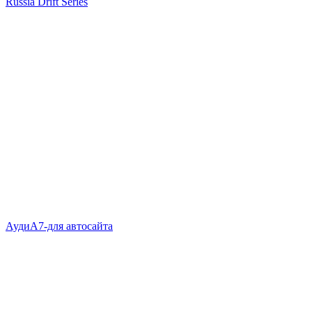
Russia Drift Series
АудиА7-для автосайта