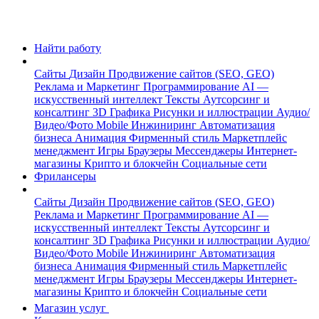
Найти работу
Сайты
Дизайн
Продвижение сайтов (SEO, GEO)
Реклама и Маркетинг
Программирование
AI —
искусственный интеллект
Тексты
Аутсорсинг и
консалтинг
3D Графика
Рисунки и иллюстрации
Аудио/
Видео/Фото
Mobile
Инжиниринг
Автоматизация
бизнеса
Анимация
Фирменный стиль
Маркетплейс
менеджмент
Игры
Браузеры
Мессенджеры
Интернет-
магазины
Крипто и блокчейн
Социальные сети
Фрилансеры
Сайты
Дизайн
Продвижение сайтов (SEO, GEO)
Реклама и Маркетинг
Программирование
AI —
искусственный интеллект
Тексты
Аутсорсинг и
консалтинг
3D Графика
Рисунки и иллюстрации
Аудио/
Видео/Фото
Mobile
Инжиниринг
Автоматизация
бизнеса
Анимация
Фирменный стиль
Маркетплейс
менеджмент
Игры
Браузеры
Мессенджеры
Интернет-
магазины
Крипто и блокчейн
Социальные сети
Магазин услуг