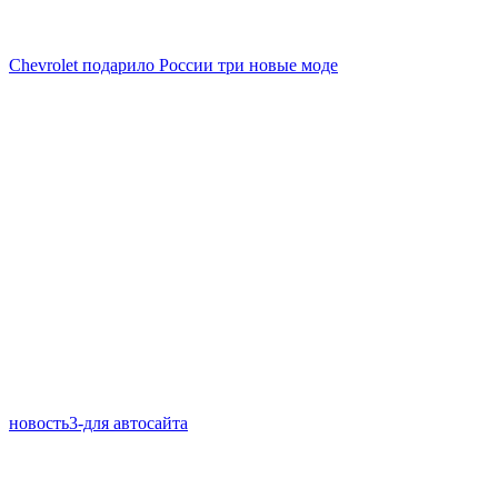
Chevrolet подарило России три новые моде
новость3-для автосайта