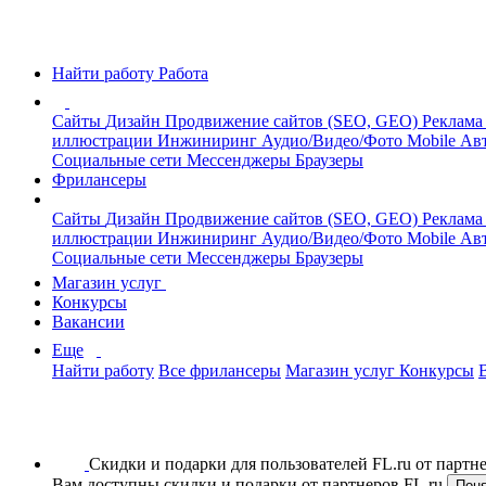
Найти работу
Работа
Сайты
Дизайн
Продвижение сайтов (SEO, GEO)
Реклама
иллюстрации
Инжиниринг
Аудио/Видео/Фото
Mobile
Авт
Социальные сети
Мессенджеры
Браузеры
Фрилансеры
Сайты
Дизайн
Продвижение сайтов (SEO, GEO)
Реклама
иллюстрации
Инжиниринг
Аудио/Видео/Фото
Mobile
Авт
Социальные сети
Мессенджеры
Браузеры
Магазин услуг
Конкурсы
Вакансии
Еще
Найти работу
Все фрилансеры
Магазин услуг
Конкурсы
Скидки и подарки для пользователей FL.ru от парт
Вам доступны скидки и подарки от партнеров FL.ru
Пон