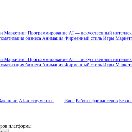
 и Маркетинг
Программирование
AI — искусственный интелле
оматизация бизнеса
Анимация
Фирменный стиль
Игры
Маркет
 и Маркетинг
Программирование
AI — искусственный интелле
оматизация бизнеса
Анимация
Фирменный стиль
Игры
Маркет
Вакансии
AI-инструменты
Блог
Работы фрилансеров
Безоп
неров платформы
ятно