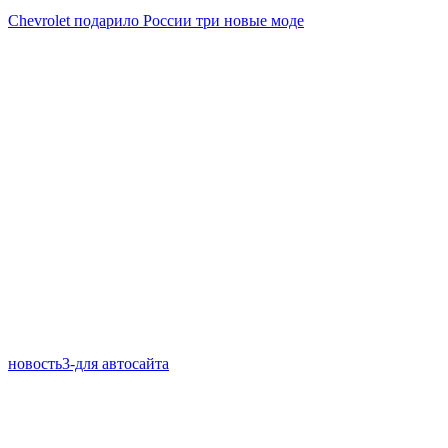
Chevrolet подарило России три новые моде
новость3-для автосайта