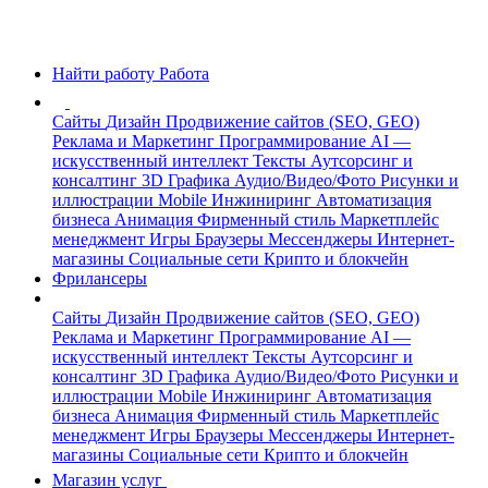
Найти работу
Работа
Сайты
Дизайн
Продвижение сайтов (SEO, GEO)
Реклама и Маркетинг
Программирование
AI —
искусственный интеллект
Тексты
Аутсорсинг и
консалтинг
3D Графика
Аудио/Видео/Фото
Рисунки и
иллюстрации
Mobile
Инжиниринг
Автоматизация
бизнеса
Анимация
Фирменный стиль
Маркетплейс
менеджмент
Игры
Браузеры
Мессенджеры
Интернет-
магазины
Социальные сети
Крипто и блокчейн
Фрилансеры
Сайты
Дизайн
Продвижение сайтов (SEO, GEO)
Реклама и Маркетинг
Программирование
AI —
искусственный интеллект
Тексты
Аутсорсинг и
консалтинг
3D Графика
Аудио/Видео/Фото
Рисунки и
иллюстрации
Mobile
Инжиниринг
Автоматизация
бизнеса
Анимация
Фирменный стиль
Маркетплейс
менеджмент
Игры
Браузеры
Мессенджеры
Интернет-
магазины
Социальные сети
Крипто и блокчейн
Магазин услуг