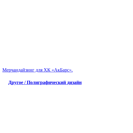
Мерчандайзинг для ХК «АкБарс».
Другое / Полиграфический дизайн