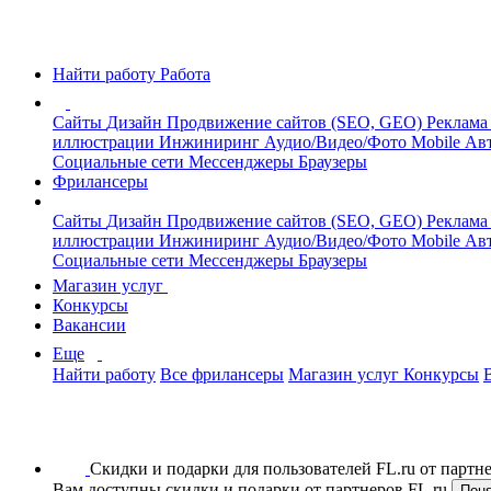
Найти работу
Работа
Сайты
Дизайн
Продвижение сайтов (SEO, GEO)
Реклама
иллюстрации
Инжиниринг
Аудио/Видео/Фото
Mobile
Авт
Социальные сети
Мессенджеры
Браузеры
Фрилансеры
Сайты
Дизайн
Продвижение сайтов (SEO, GEO)
Реклама
иллюстрации
Инжиниринг
Аудио/Видео/Фото
Mobile
Авт
Социальные сети
Мессенджеры
Браузеры
Магазин услуг
Конкурсы
Вакансии
Еще
Найти работу
Все фрилансеры
Магазин услуг
Конкурсы
Скидки и подарки для пользователей FL.ru от парт
Вам доступны скидки и подарки от партнеров FL.ru
Пон