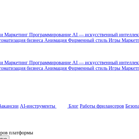
 и Маркетинг
Программирование
AI — искусственный интелле
оматизация бизнеса
Анимация
Фирменный стиль
Игры
Маркет
 и Маркетинг
Программирование
AI — искусственный интелле
оматизация бизнеса
Анимация
Фирменный стиль
Игры
Маркет
Вакансии
AI-инструменты
Блог
Работы фрилансеров
Безоп
неров платформы
ятно