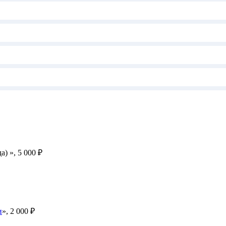
) », 5 000 ₽
и
», 2 000 ₽