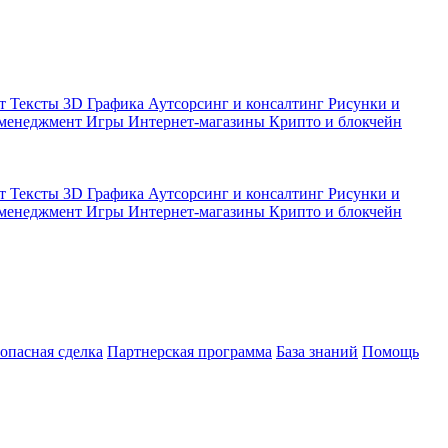
кт
Тексты
3D Графика
Аутсорсинг и консалтинг
Рисунки и
 менеджмент
Игры
Интернет-магазины
Крипто и блокчейн
кт
Тексты
3D Графика
Аутсорсинг и консалтинг
Рисунки и
 менеджмент
Игры
Интернет-магазины
Крипто и блокчейн
зопасная сделка
Партнерская программа
База знаний
Помощь