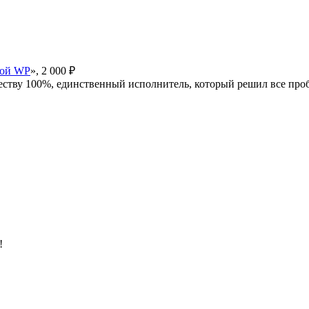
кой WP
», 2 000 ₽
еству 100%, единственный исполнитель, который решил все про
!