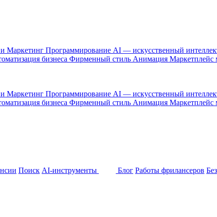
 и Маркетинг
Программирование
AI — искусственный интелле
оматизация бизнеса
Фирменный стиль
Анимация
Маркетплейс
 и Маркетинг
Программирование
AI — искусственный интелле
оматизация бизнеса
Фирменный стиль
Анимация
Маркетплейс
ансии
Поиск
AI-инструменты
Блог
Работы фрилансеров
Бе