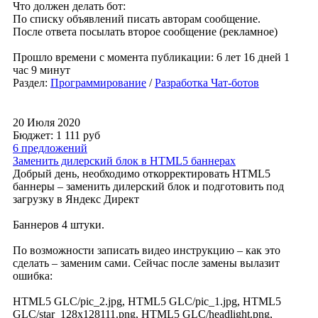
Что должен делать бот:
По списку объявлений писать авторам сообщение.
После ответа посылать второе сообщение (рекламное)
Прошло времени с момента публикации: 6 лет 16 дней 1
час 9 минут
Раздел:
Программирование
/
Разработка Чат-ботов
20 Июля 2020
Бюджет: 1 111
руб
6 предложений
Заменить дилерский блок в HTML5 баннерах
Добрый день, необходимо откорректировать HTML5
баннеры – заменить дилерский блок и подготовить под
загрузку в Яндекс Директ
Баннеров 4 штуки.
По возможности записать видео инструкцию – как это
сделать – заменим сами. Сейчас после замены вылазит
ошибка:
HTML5 GLC/pic_2.jpg, HTML5 GLC/pic_1.jpg, HTML5
GLC/star_128x128111.png, HTML5 GLC/headlight.png,