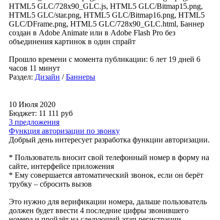
HTML5 GLC/728x90_GLC.js, HTML5 GLC/Bitmap15.png,
HTML5 GLC/star.png, HTML5 GLC/Bitmap16.png, HTML5
GLC/DFrame.png, HTML5 GLC/728x90_GLC.html, Баннер
создан в Adobe Animate или в Adobe Flash Pro без
объединения картинок в один спрайт
Прошло времени с момента публикации: 6 лет 19 дней 6
часов 11 минут
Раздел:
Дизайн
/
Баннеры
10 Июля 2020
Бюджет: 11 111
руб
3 предложения
Функция авторизации по звонку
Добрый день интересует разработка функции авторизации.
* Пользователь вносит свой телефонный номер в форму на
сайте, интерфейсе приложения
* Ему совершается автоматический звонок, если он берёт
трубку – сбросить вызов
Это нужно для верификации номера, дальше пользователь
должен будет ввести 4 последние цифры звонившего
номера и пройдёт на следующий этап регистрации.