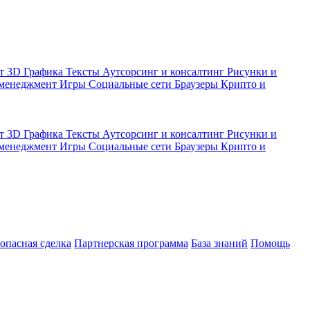
кт
3D Графика
Тексты
Аутсорсинг и консалтинг
Рисунки и
 менеджмент
Игры
Социальные сети
Браузеры
Крипто и
кт
3D Графика
Тексты
Аутсорсинг и консалтинг
Рисунки и
 менеджмент
Игры
Социальные сети
Браузеры
Крипто и
зопасная сделка
Партнерская программа
База знаний
Помощь