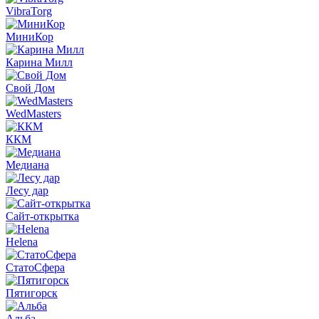
VibraTorg
МиниКор
Карина Милл
Свой Дом
WedMasters
ККМ
Медиана
Лесу дар
Сайт-открытка
Helena
СтатоСфера
Пятигорск
Альба