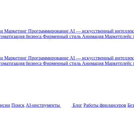
 и Маркетинг
Программирование
AI — искусственный интелле
оматизация бизнеса
Фирменный стиль
Анимация
Маркетплейс
 и Маркетинг
Программирование
AI — искусственный интелле
оматизация бизнеса
Фирменный стиль
Анимация
Маркетплейс
ансии
Поиск
AI-инструменты
Блог
Работы фрилансеров
Бе