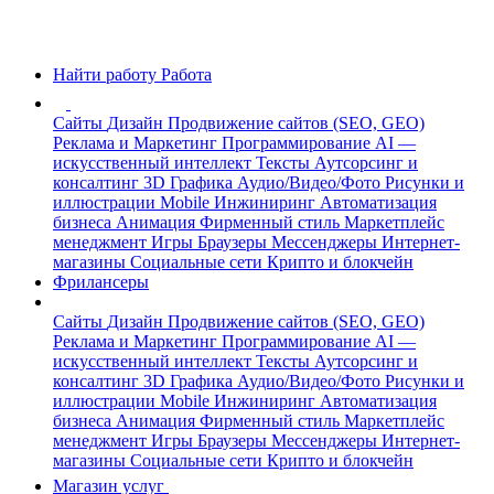
Найти работу
Работа
Сайты
Дизайн
Продвижение сайтов (SEO, GEO)
Реклама и Маркетинг
Программирование
AI —
искусственный интеллект
Тексты
Аутсорсинг и
консалтинг
3D Графика
Аудио/Видео/Фото
Рисунки и
иллюстрации
Mobile
Инжиниринг
Автоматизация
бизнеса
Анимация
Фирменный стиль
Маркетплейс
менеджмент
Игры
Браузеры
Мессенджеры
Интернет-
магазины
Социальные сети
Крипто и блокчейн
Фрилансеры
Сайты
Дизайн
Продвижение сайтов (SEO, GEO)
Реклама и Маркетинг
Программирование
AI —
искусственный интеллект
Тексты
Аутсорсинг и
консалтинг
3D Графика
Аудио/Видео/Фото
Рисунки и
иллюстрации
Mobile
Инжиниринг
Автоматизация
бизнеса
Анимация
Фирменный стиль
Маркетплейс
менеджмент
Игры
Браузеры
Мессенджеры
Интернет-
магазины
Социальные сети
Крипто и блокчейн
Магазин услуг