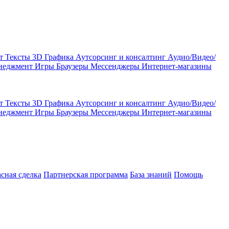
кт
Тексты
3D Графика
Аутсорсинг и консалтинг
Аудио/Видео/
енеджмент
Игры
Браузеры
Мессенджеры
Интернет-магазины
кт
Тексты
3D Графика
Аутсорсинг и консалтинг
Аудио/Видео/
енеджмент
Игры
Браузеры
Мессенджеры
Интернет-магазины
асная сделка
Партнерская программа
База знаний
Помощь