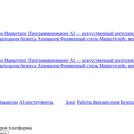
 и Маркетинг
Программирование
AI — искусственный интелле
атизация бизнеса
Анимация
Фирменный стиль
Маркетплейс м
 и Маркетинг
Программирование
AI — искусственный интелле
атизация бизнеса
Анимация
Фирменный стиль
Маркетплейс м
Вакансии
AI-инструменты
Блог
Работы фрилансеров
Безоп
неров платформы
ятно