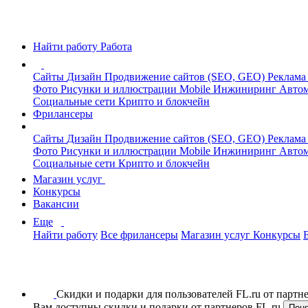
Найти работу
Работа
Сайты
Дизайн
Продвижение сайтов (SEO, GEO)
Реклама
Фото
Рисунки и иллюстрации
Mobile
Инжиниринг
Автом
Социальные сети
Крипто и блокчейн
Фрилансеры
Сайты
Дизайн
Продвижение сайтов (SEO, GEO)
Реклама
Фото
Рисунки и иллюстрации
Mobile
Инжиниринг
Автом
Социальные сети
Крипто и блокчейн
Магазин услуг
Конкурсы
Вакансии
Еще
Найти работу
Все фрилансеры
Магазин услуг
Конкурсы
Скидки и подарки для пользователей FL.ru от парт
Вам доступны скидки и подарки от партнеров FL.ru
Пон