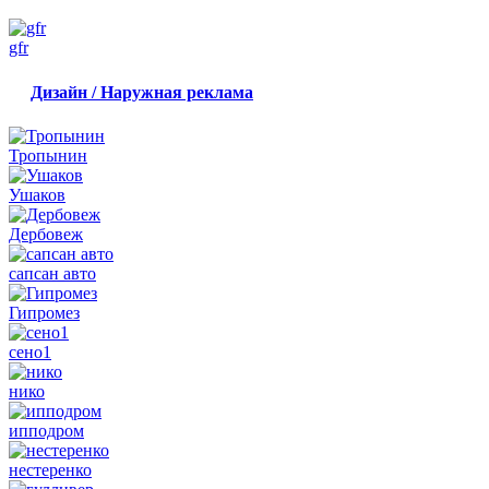
gfr
Дизайн / Наружная реклама
Тропынин
Ушаков
Дербовеж
сапсан авто
Гипромез
сено1
нико
ипподром
нестеренко