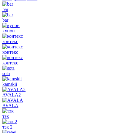
bar
bar
купон
контекс
контекс
контекс
sota
kamskii
AVALA2
AVALA
тэк
тэк 2