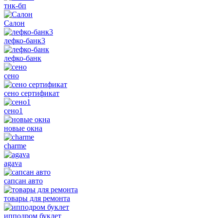
тнк-бп
Салон
лефко-банк3
лефко-банк
сено
сено сертификат
сено1
новые окна
charme
agava
сапсан авто
товары для ремонта
ипподром буклет