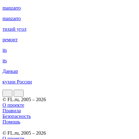
manzarro
manzarro
тихий угол
ремонт
its
its
Данкар
кухни России
© FL.ru, 2005 – 2026
О проекте
Правила
Безопасность
Помощь
© FL.ru, 2005 – 2026
О проекте