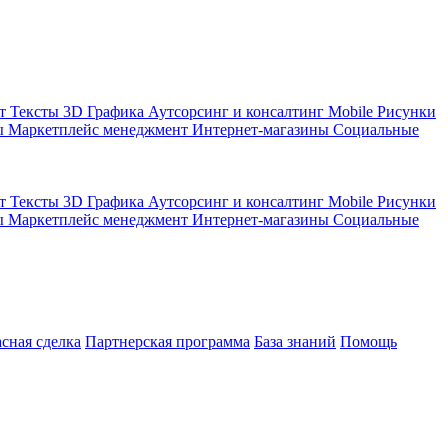
кт
Тексты
3D Графика
Аутсорсинг и консалтинг
Mobile
Рисунки
ы
Маркетплейс менеджмент
Интернет-магазины
Социальные
кт
Тексты
3D Графика
Аутсорсинг и консалтинг
Mobile
Рисунки
ы
Маркетплейс менеджмент
Интернет-магазины
Социальные
асная сделка
Партнерская программа
База знаний
Помощь