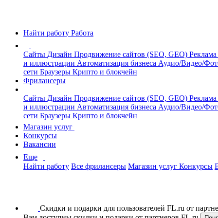
Найти работу
Работа
Сайты
Дизайн
Продвижение сайтов (SEO, GEO)
Реклама
и иллюстрации
Автоматизация бизнеса
Аудио/Видео/Фо
сети
Браузеры
Крипто и блокчейн
Фрилансеры
Сайты
Дизайн
Продвижение сайтов (SEO, GEO)
Реклама
и иллюстрации
Автоматизация бизнеса
Аудио/Видео/Фо
сети
Браузеры
Крипто и блокчейн
Магазин услуг
Конкурсы
Вакансии
Еще
Найти работу
Все фрилансеры
Магазин услуг
Конкурсы
Скидки и подарки для пользователей FL.ru от парт
Вам доступны скидки и подарки от партнеров FL.ru
Пон