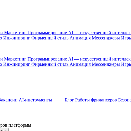
 и Маркетинг
Программирование
AI — искусственный интелле
то
Инжиниринг
Фирменный стиль
Анимация
Мессенджеры
Игр
 и Маркетинг
Программирование
AI — искусственный интелле
то
Инжиниринг
Фирменный стиль
Анимация
Мессенджеры
Игр
Вакансии
AI-инструменты
Блог
Работы фрилансеров
Безоп
неров платформы
ятно