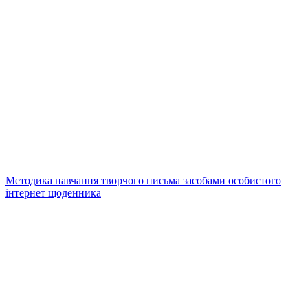
Методика навчання творчого письма засобами особистого
інтернет щоденника