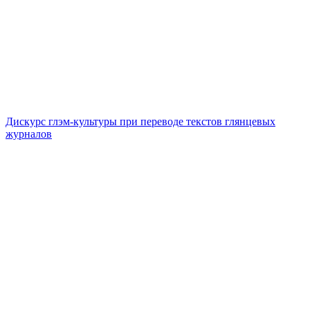
Дискурс глэм-культуры при переводе текстов глянцевых
журналов