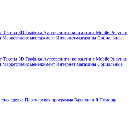
кт
Тексты
3D Графика
Аутсорсинг и консалтинг
Mobile
Рисунки
ы
Маркетплейс менеджмент
Интернет-магазины
Социальные
кт
Тексты
3D Графика
Аутсорсинг и консалтинг
Mobile
Рисунки
ы
Маркетплейс менеджмент
Интернет-магазины
Социальные
асная сделка
Партнерская программа
База знаний
Помощь