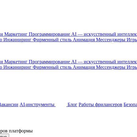
 и Маркетинг
Программирование
AI — искусственный интелле
то
Инжиниринг
Фирменный стиль
Анимация
Мессенджеры
Игр
 и Маркетинг
Программирование
AI — искусственный интелле
то
Инжиниринг
Фирменный стиль
Анимация
Мессенджеры
Игр
Вакансии
AI-инструменты
Блог
Работы фрилансеров
Безоп
неров платформы
ятно