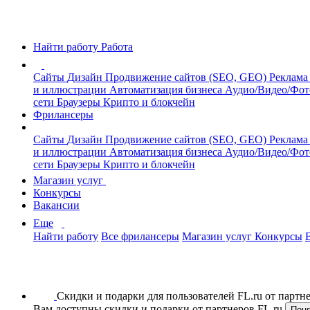
Найти работу
Работа
Сайты
Дизайн
Продвижение сайтов (SEO, GEO)
Реклама
и иллюстрации
Автоматизация бизнеса
Аудио/Видео/Фо
сети
Браузеры
Крипто и блокчейн
Фрилансеры
Сайты
Дизайн
Продвижение сайтов (SEO, GEO)
Реклама
и иллюстрации
Автоматизация бизнеса
Аудио/Видео/Фо
сети
Браузеры
Крипто и блокчейн
Магазин услуг
Конкурсы
Вакансии
Еще
Найти работу
Все фрилансеры
Магазин услуг
Конкурсы
Скидки и подарки для пользователей FL.ru от парт
Вам доступны скидки и подарки от партнеров FL.ru
Пон