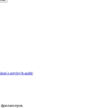
lugi-i-servisy/it-audit/
 фрилансеров.